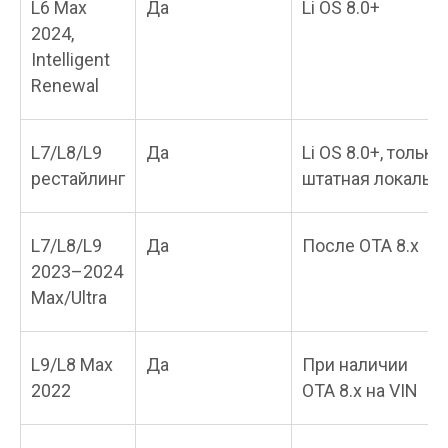
L6 Max
Да
Li OS 8.0+
2024,
Intelligent
Renewal
L7/L8/L9
Да
Li OS 8.0+, только
рестайлинг
штатная локаль
L7/L8/L9
Да
После OTA 8.x
2023–2024
Max/Ultra
L9/L8 Max
Да
При наличии
2022
OTA 8.x на VIN