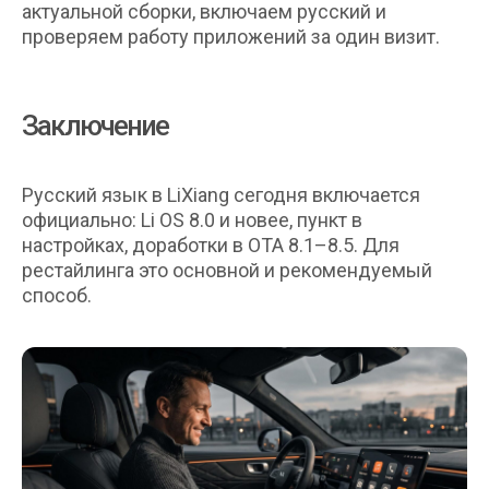
актуальной сборки, включаем русский и
проверяем работу приложений за один визит.
Заключение
Русский язык в LiXiang сегодня включается
официально: Li OS 8.0 и новее, пункт в
настройках, доработки в OTA 8.1–8.5. Для
рестайлинга это основной и рекомендуемый
+7 996 299 69 39
способ.
Москва, Маломосковская ул., 22, стр. 2
Краснодар, Ростовское шоссе 12/3
Уфа, 50 лет СССР ул., 39к11
График работы
Пн-Вс: 10-00 – 20-00