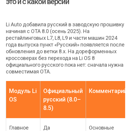
это и с какой версии
Li Auto добавила русский в заводскую прошивку
начиная с OTA 8.0 (осень 2025). На
рестайлинговых L7, L8, L9 и части машин 2024
года выпуска пункт «Русский» появляется после
обновления до ветки 8.x. На дореформенных
кроссоверах без перехода на Li OS 8
официального русского пока нет: сначала нужна
совместимая OTA.
Модуль Li
Официальный
Комментарий
OS
русский (8.0–
8.5)
Главное
Да
Основные