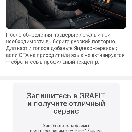
Техцентр
Сервис
О нас
LiXiang
Отзывы
ZEEKR
После обновления проверьте локаль и при
Lynk & Co
VOYAH
необходимости выберите русский повторно.
Блог
Для карт и голоса добавьте Яндекс-сервисы;
Avatr
Партнёрам/
если OTA не приходит или язык не активируется
Русификация
Сотрудничество
— обратитесь в профильный техцентр.
Франшиза
Детейлинг
Контакты
ООО "ГРАФИТ"
ИНН 2310241602
Запишитесь в GRAFIT
ОГРН 1252300044611
и получите отличный
сервис
Заполните поля формы
2026. Все права защищены.
и мы перезвоним в течение 15 минут