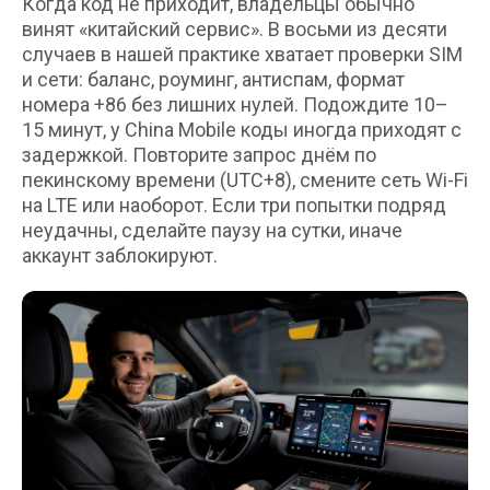
Когда код не приходит, владельцы обычно
Краснодар, Ростовское шоссе 12/3
винят «китайский сервис». В восьми из десяти
Уфа, 50 лет СССР ул., 39к11
случаев в нашей практике хватает проверки SIM
График работы
и сети: баланс, роуминг, антиспам, формат
Пн-Вс: 10-00 – 20-00
номера +86 без лишних нулей. Подождите 10–
15 минут, у China Mobile коды иногда приходят с
задержкой. Повторите запрос днём по
пекинскому времени (UTC+8), смените сеть Wi-Fi
на LTE или наоборот. Если три попытки подряд
Техцентр
Сервис
неудачны, сделайте паузу на сутки, иначе
О нас
LiXiang
аккаунт заблокируют.
Отзывы
ZEEKR
Lynk & Co
VOYAH
Блог
Avatr
Партнёрам/
Русификация
Сотрудничество
Франшиза
Детейлинг
Контакты
ООО "ГРАФИТ"