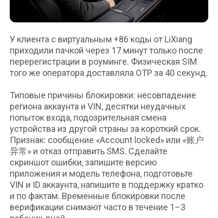
ИНН 2310241602
ОГРН 1252300044611
У клиента с виртуальным +86 коды от LiXiang
приходили пачкой через 17 минут только после
перерегистрации в роуминге. Физическая SIM
2026. Все права защищены.
того же оператора доставляла OTP за 40 секунд.
Политика в отношении обработки
Типовые причины блокировки: несовпадение
персональных данных
региона аккаунта и VIN, десятки неудачных
Согласие на обработку
попыток входа, подозрительная смена
персональных данных
устройства из другой страны за короткий срок.
Признак: сообщение «Account locked» или «账户
异常» и отказ отправить SMS. Сделайте
скриншот ошибки, запишите версию
приложения и модель телефона, подготовьте
VIN и ID аккаунта, напишите в поддержку кратко
и по фактам. Временные блокировки после
верификации снимают часто в течение 1–3